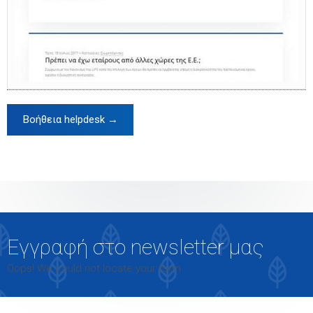
Βοήθεια helpdesk →
Εγγραφή στο newsletter μας
Oops! We could not locate your form.