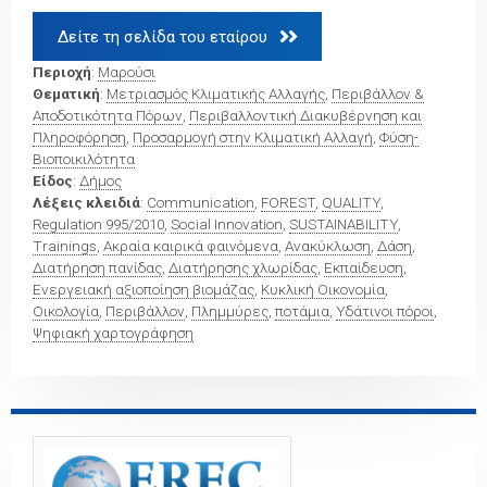
Δείτε τη σελίδα του εταίρου 
Περιοχή
:
Μαρούσι
Θεματική
:
Μετριασμός Κλιματικής Αλλαγής
,
Περιβάλλον &
Αποδοτικότητα Πόρων
,
Περιβαλλοντική Διακυβέρνηση και
Πληροφόρηση
,
Προσαρμογή στην Κλιματική Αλλαγή
,
Φύση-
Βιοποικιλότητα
Είδος
:
Δήμος
Λέξεις κλειδιά
:
Communication
,
FOREST
,
QUALITY
,
Regulation 995/2010
,
Social Innovation
,
SUSTAINABILITY
,
Trainings
,
Ακραία καιρικά φαινόμενα
,
Ανακύκλωση
,
Δάση
,
Διατήρηση πανίδας
,
Διατήρησης χλωρίδας
,
Εκπαίδευση
,
Ενεργειακή αξιοποίηση βιομάζας
,
Κυκλική Οικονομία
,
Οικολογία
,
Περιβάλλον
,
Πλημμύρες
,
ποτάμια
,
Υδάτινοι πόροι
,
Ψηφιακή χαρτογράφηση