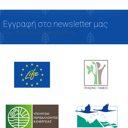
Εγγραφή στο newsletter μας
Oops! We could not locate your form.