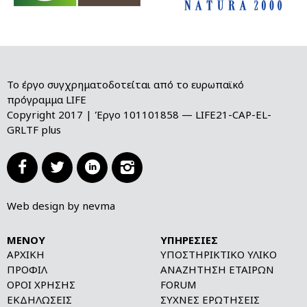
Το έργο συγχρηματοδοτείται από το ευρωπαϊκό
πρόγραμμα LIFE
Copyright 2017 | Έργο 101101858 — LIFE21-CAP-EL-
GRLTF plus




Web design by nevma
ΜΕΝΟΎ
ΥΠΗΡΕΣΊΕΣ
ΑΡΧΙΚΉ
ΥΠΟΣΤΗΡΙΚΤΙΚΌ ΥΛΙΚΌ
ΠΡΟΦΊΛ
ΑΝΑΖΉΤΗΣΗ ΕΤΑΊΡΩΝ
ΌΡΟΙ ΧΡΉΣΗΣ
FORUM
ΕΚΔΗΛΏΣΕΙΣ
ΣΥΧΝΈΣ ΕΡΩΤΉΣΕΙΣ