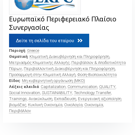
Ευρωπαϊκό Περιφερειακό Πλαίσιο
Συνεργασίας
Δείτε τη σελίδα του εταίρου 
Περιοχή
:
Greece
Θεματική
:
Κλιματική Διακυβέρνηση και Πληροφόρηση
,
Μετριασμός Κλιματικής Αλλαγής
,
Περιβάλλον & Αποδοτικότητα
Πόρων
,
Περιβαλλοντική Διακυβέρνηση και Πληροφόρηση
,
Προσαρμογή στην Κλιματική Αλλαγή
,
Φύση-Βιοποικιλότητα
Είδος
:
Μη κυβερνητική οργάνωση (ΜΚΟ)
Λέξεις κλειδιά
:
Capitalization
,
Communication
,
QUALITY
,
Social Innovation
,
SUSTAINABILITY
,
Technology Transfer
,
Trainings
,
Ανακύκλωση
,
Εκπαίδευση
,
Ενεργειακή αξιοποίηση
βιομάζας
,
Κυκλική Οικονομία
,
Οικολογία
,
Οικονομία
,
Περιβάλλον