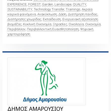
EXPERIENCE
,
FOREST
,
Garden
,
Landscape
,
QUALITY
,
SUSTAINABILITY
,
Technology Transfer
,
Trainings
,
Ακραία
καιρικά φαινόμενα
,
Ανακύκλωση
,
Δάση
,
Διατήρηση πανίδας
,
Διατήρησης χλωρίδας
,
Εκπαίδευση
,
Ενεργειακή αξιοποίηση
βιομάζας
,
Κυκλική Οικονομία
,
Ξηρασίες
,
Οικολογία
,
Οικονομία
,
Περιβάλλον
,
Περιβαλλοντική Ευαισθητοποίηση
,
Ψηφιακή
χαρτογράφηση
ΔΗΜΟΣ ΑΜΑΡΟΥΣΙΟΥ