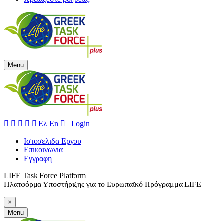
Menu





Ελ
En
 Login
Ιστοσελιδα Εργου
Επικοινωνια
Εγγραφη
LIFE Task Force Platform
Πλατφόρμα Υποστήριξης για το Ευρωπαϊκό Πρόγραμμα LIFE
×
Menu