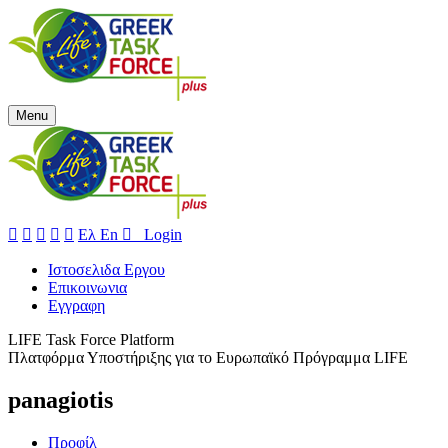
Menu





Ελ
En
 Login
Ιστοσελιδα Εργου
Επικοινωνια
Εγγραφη
LIFE Task Force Platform
Πλατφόρμα Υποστήριξης για το Ευρωπαϊκό Πρόγραμμα LIFE
panagiotis
Προφίλ