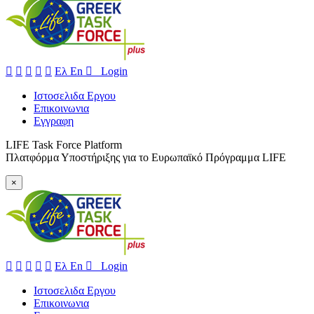





Ελ
En
 Login
Ιστοσελιδα Εργου
Επικοινωνια
Εγγραφη
LIFE Task Force Platform
Πλατφόρμα Υποστήριξης για το Ευρωπαϊκό Πρόγραμμα LIFE
×





Ελ
En
 Login
Ιστοσελιδα Εργου
Επικοινωνια