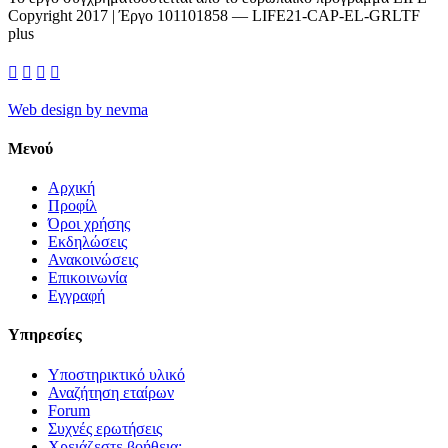
Copyright 2017 | Έργο 101101858 — LIFE21-CAP-EL-GRLTF
plus




Web design by nevma
Μενού
Αρχική
Προφίλ
Όροι χρήσης
Εκδηλώσεις
Ανακοινώσεις
Επικοινωνία
Εγγραφή
Υπηρεσίες
Υποστηρικτικό υλικό
Αναζήτηση εταίρων
Forum
Συχνές ερωτήσεις
Χρειάζεστε βοήθεια;