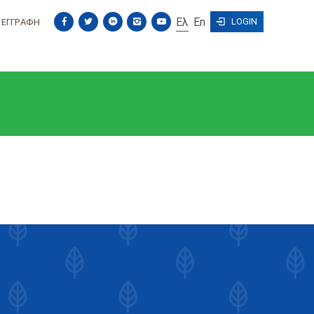
ΕΓΓΡΑΦΗ
Ελ
En





 LOGIN