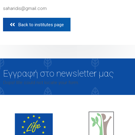
saharidis@gmail.com
 Back to institutes page
Εγγραφή στο newsletter μας
Oops! We could not locate your form.