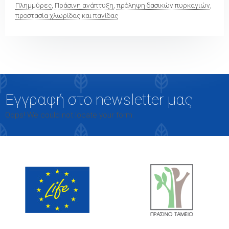
Πλημμύρες
,
Πράσινη ανάπτυξη
,
πρόληψη δασικών πυρκαγιών
,
προστασία χλωρίδας και πανίδας
Εγγραφή στο newsletter μας
Oops! We could not locate your form.