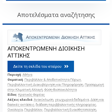
Αποτελέσματα αναζήτησης
ΑΠΟΚΕΝΤΡΩΜΕΝΗ ΔΙΟΙΚΗΣΗ
ΑΤΤΙΚΗΣ
Δείτε τη σελίδα του εταίρου 
Περιοχή
:
Αθήνα
Θεματική
:
Περιβάλλον & Αποδοτικότητα Πόρων
,
Περιβαλλοντική Διακυβέρνηση και Πληροφόρηση
,
Προσαρμογή
στην Κλιματική Αλλαγή
,
Φύση-Βιοποικιλότητα
Είδος
:
Κρατικός Φορέας
Λέξεις κλειδιά
:
Ανακύκλωση
,
γεωχωρικά δεδομένα
,
Δάση και
δασικές εκτάσεις
,
διάδοση περιββαλοντικής πληροφορίας
,
Οικολογία
,
Περιβάλλον
,
Περιβαλλοντική Ευαισθητοποίηση
,