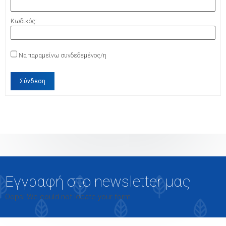
Κωδικός:
Να παραμείνω συνδεδεμένος/η
Σύνδεση
Εγγραφή στο newsletter μας
Oops! We could not locate your form.